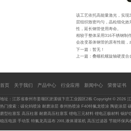
该工艺依托高能量激光，实现
层组织致密均匀，晶粒细化效
性，延长钢管使用寿命。
相较于整体采用316不锈钢
会改变基体钢管的原有性能，
下一篇：暂无！
上一篇：
叠螺机螺旋轴硬度合
首页
关于我们
产品中心
行业应用
新闻中心
荣誉证书
地址：江苏省泰州市姜堰区淤溪镇卞庄工业园区2栋 Copyright © 2026
热门搜索：
泰州热喷涂 F40特氟龙喷涂 陶瓷涂层 
碳化钨喷涂
耐磨涂层
磨型柱塞泵 高压柱塞 耐磨高压柱塞泵 锂电三元材料 锂电正极材料 锅
稳压电源
手动泵
特氟龙高温布
200L液体灌装机
高压过滤器
节能环保风