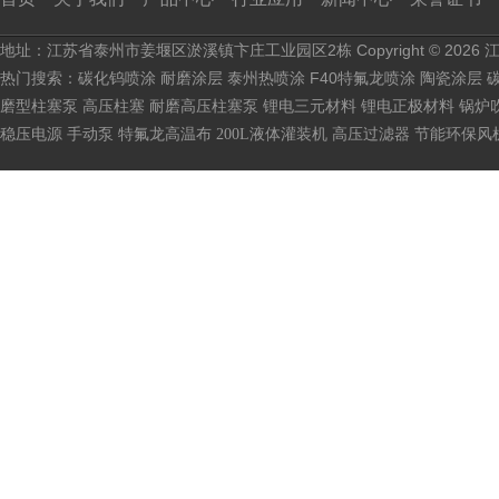
地址：江苏省泰州市姜堰区淤溪镇卞庄工业园区2栋 Copyright © 2026
热门搜索：
泰州热喷涂 F40特氟龙喷涂 陶瓷涂层 
碳化钨喷涂
耐磨涂层
磨型柱塞泵 高压柱塞 耐磨高压柱塞泵 锂电三元材料 锂电正极材料 锅
稳压电源
手动泵
特氟龙高温布
200L液体灌装机
高压过滤器
节能环保风