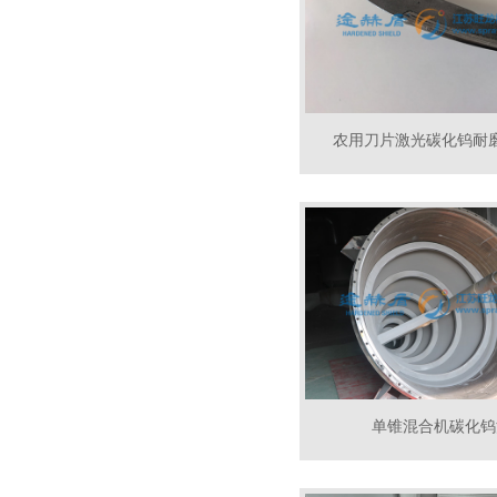
农用刀片激光碳化钨耐
单锥混合机碳化钨